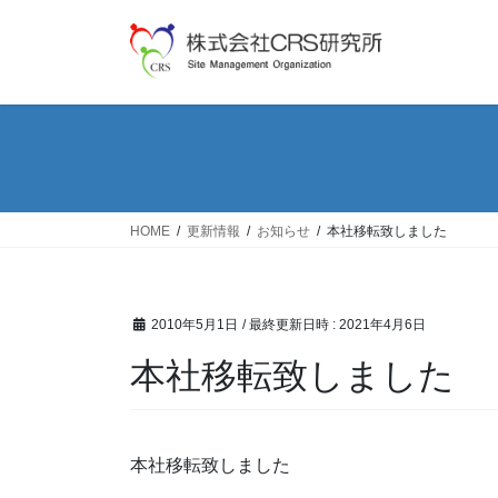
コ
ナ
ン
ビ
テ
ゲ
ン
ー
ツ
シ
へ
ョ
ス
ン
キ
に
ッ
移
HOME
更新情報
お知らせ
本社移転致しました
プ
動
2010年5月1日
/ 最終更新日時 :
2021年4月6日
本社移転致しました
本社移転致しました