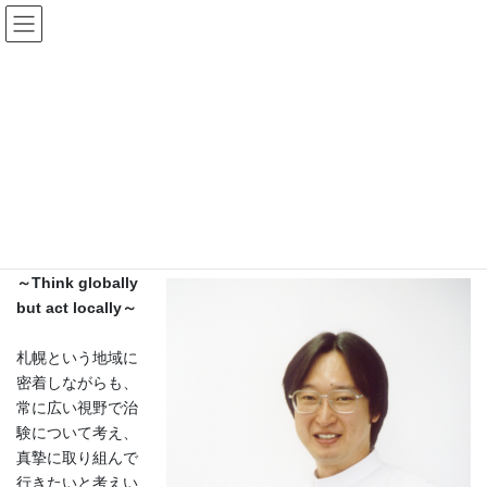
コ
ナ
ン
ビ
テ
ゲ
ン
ー
会社案内
ツ
シ
へ
ョ
ス
ン
HOME
会社案内
キ
に
ッ
移
プ
動
ご挨拶
～Think globally
but act locally～
札幌という地域に
密着しながらも、
常に広い視野で治
験について考え、
真摯に取り組んで
行きたいと考えい