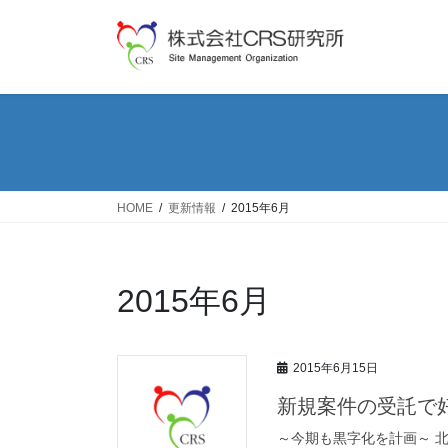
コ
ナ
ン
ビ
テ
ゲ
ン
ー
ツ
シ
へ
ョ
ス
ン
キ
に
ッ
移
HOME
更新情報
2015年6月
プ
動
2015年6月
2015年6月15日
新規案件の受託で
～今期も黒字化を計画～ 