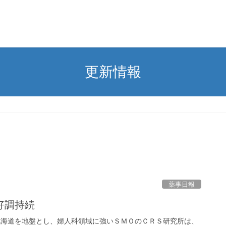
更新情報
薬事日報
好調持続
北海道を地盤とし、婦人科領域に強いＳＭＯのＣＲＳ研究所は、